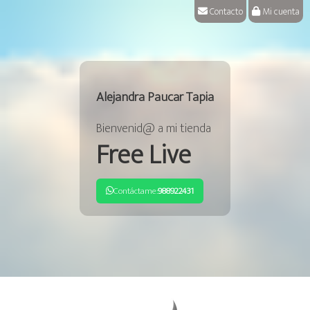
Contacto
Mi cuenta
Alejandra Paucar Tapia
Bienvenid@ a mi tienda
Free Live
Contáctame:
988922431