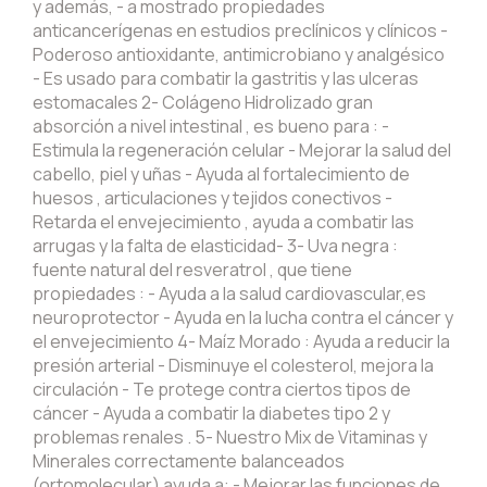
y además, - a mostrado propiedades
anticancerígenas en estudios preclínicos y clínicos -
Poderoso antioxidante, antimicrobiano y analgésico
- Es usado para combatir la gastritis y las ulceras
estomacales 2- Colágeno Hidrolizado gran
absorción a nivel intestinal , es bueno para : -
Estimula la regeneración celular - Mejorar la salud del
cabello, piel y uñas - Ayuda al fortalecimiento de
huesos , articulaciones y tejidos conectivos -
Retarda el envejecimiento , ayuda a combatir las
arrugas y la falta de elasticidad- 3- Uva negra :
fuente natural del resveratrol , que tiene
propiedades : - Ayuda a la salud cardiovascular,es
neuroprotector - Ayuda en la lucha contra el cáncer y
el envejecimiento 4- Maíz Morado : Ayuda a reducir la
presión arterial - Disminuye el colesterol, mejora la
circulación - Te protege contra ciertos tipos de
cáncer - Ayuda a combatir la diabetes tipo 2 y
problemas renales . 5- Nuestro Mix de Vitaminas y
Minerales correctamente balanceados
(ortomolecular) ayuda a: - Mejorar las funciones de