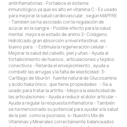
antinflamatorias - Fortalece el sistema
inmunológico,ya que es alto en vitamina C - Es usado
para mejorar la salud cardiovascular , según MAPFRE
- También se ha asociado con la regulación de
azúcar en la sangre - Posible efecto para la salud
mental . mejora el estado de animo 2- Colágeno
Hidrolizado gran absorción a nivel intestinal , es
bueno para : - Estimula la regeneración celular -
Mejorar la salud del cabello, piel y uñas - Ayuda al
fortalecimiento de huesos , articulaciones y tejidos
conectivos - Retarda el envejecimiento , ayuda a
combatir las arrugas y la falta de elasticidad- 3-
Cartílago de tiburón : fuente natural de Glucosamina
y ácido hialurónico , que tiene propiedades : - Se a
usado para tratar la artritis - Mejora la elasticidad de
las articulaciones - Ayuda a reducir el dolor articular -
Ayuda a regular la respuesta inflamatoria - También
se ha mencionado su potencial para ayudar a la salud
de la piel , como la psoriasis. 4- Nuestro Mix de
Vitaminas y Minerales correctamente balanceados